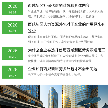
西咸新区社保代缴的对象和具体内容
2026
对企业来说，社保缴纳是一项十分复杂的工作，大到新人新
08-05
增、离职减员，小到跑社保局、准备材料，一位资深...
西咸新区人力资源外包对于企业的作用原来有
2026
这些
07-29
现在企业在事务性工作方面遇到的情况越来越多，甚至影响
到了企业HR日常的工作，这个时候企业想到通过咸...
为什么企业会选择使用西咸新区劳务派遣用工
2026
企业使用咸阳劳务派遣工可以快速满足企业的用人需求，方
07-15
便快捷。近年来随着咸阳劳务派遣行业的快速发展，...
企业如何西咸新区劳务外包才不会出问题
2026
当下不少的企业都会需要劳务外包，这样...
06-22