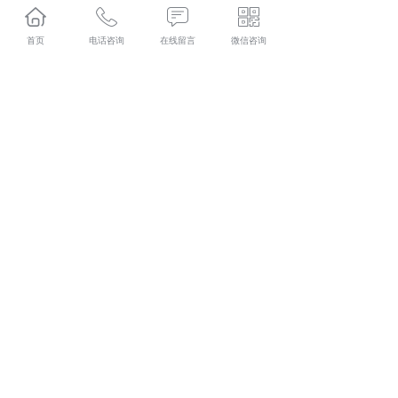
人事外包是企业将人力资源管理的部分或全部职能外包给
专业的人力外包公司。这些职能包括员工招聘、培训、绩
首页
电话咨询
在线留言
微信咨询
效管理、薪酬福利管理、劳动关系管理等。人力外包公司
凭借其专业优势，为企业提供高效、优质的人事服务，帮
助企业优化人力资源管理流程，提高管理效率。
例如，一家中小企业由于缺乏专业的人力资源管理团队，
在员工招聘和培训方面遇到了困难。他们选择了人事外
包，将招聘和培训工作外包给了一家人资外包公司。人力
外包公司根据企业的需求，制定了科学合理的招聘和培训
计划，为企业招聘到了合适的人才，并对新员工进行了系
统的培训，提高了企业的整体管理水平。
西咸新区人力资源外包多少钱？西咸新区劳务派遣报价？
西咸新区劳务外包好不好？陕西金伯乐人力资源有限公司
专业西咸新区人力资源外包,西咸新区劳务派遣,西咸新区劳
务外包,西咸新区社保代缴,的公司
相关标签：
咸阳人力资源外包
,
咸阳社保代缴
,
咸阳劳务派
遣
,
上一条：
西咸新区劳务外包如何确保员工权益?