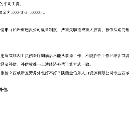
月的平均工资。
5000×3×2=30000元。
错情形（如严重违反公司规章制度、严重失职造成重大损害、被依法追究
工患病或非因工负伤医疗期满后不能从事原工作、不能胜任工作经培训或
付经济补偿。补偿标准与上述经济补偿计算方式一致。
报价？西咸新区劳务外包好不好？陕西金伯乐人力资源有限公司专业西咸
外包
,
？