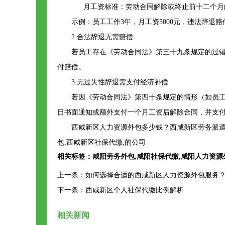
‌ 月工资标准‌：劳动合同解除或终止前十二个
‌示例‌：员工工作3年，月工资5000元，违法辞退赔偿金为
‌2.合法辞退无需赔偿‌
若员工存在《劳动合同法》第三十九条规定的过
付赔偿。
‌3.无过失性辞退需支付经济补偿‌
若因《劳动合同法》第四十条规定的情形（如员
日书面通知或额外支付一个月工资后解除合同，并支
西咸新区人力资源外包多少钱？西咸新区劳务派遣
包,西咸新区社保代缴,的公司
相关标签：
咸阳劳务外包
,
咸阳社保代缴
,
咸阳人力资源
上一条：
如何选择合适的西咸新区人力资源外包服务
下一条：
西咸新区个人社保代缴比例解析
相关新闻