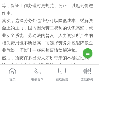
等，保证工作办理时更规范、公正，以起到促进
作用。
其次，选择劳务外包业务可以降低成本、缓解资
金上的压力，国内因为劳工权利的认识高涨，就
业安全系统、劳动法的普及，人力资源所产生的
相关费用也不断提高，而选择劳务外包能降低企
业危险，还能让一些麻烦事情给解决掉。
然后，预防许多出资人才所带来的不确定性风
险，人力资本出资的随机性也会大大减少。
因此，劳务外包业务对企业发展而言，就显得相
首页
电话咨询
在线留言
微信咨询
当重要。许多问题都能够轻松解决的，还能更好
为企业解决人力资源的问题。
相关标签：
上一条：
西咸新区劳务外包
下一条：
西咸新区劳务派遣外包