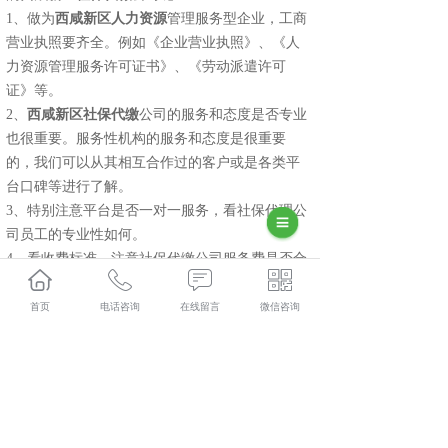
1、做为
西咸新区人力资源
管理服务型企业，工商
营业执照要齐全。例如《企业营业执照》、《人
力资源管理服务许可证书》、《劳动派遣许可
证》等。
2、
西咸新区社保代缴
公司的服务和态度是否专业
也很重要。服务性机构的服务和态度是很重要
的，我们可以从其相互合作过的客户或是各类平
台口碑等进行了解。
3、特别注意平台是否一对一服务，看社保代理公
司员工的专业性如何。
4、看收费标准。注意社保代缴公司服务费是否合
理，人力资源管理服务型企业想要长期地生存下
来，就需要有合理的收费标准机制，过高或过低
首页
电话咨询
在线留言
微信咨询
我们都需要特别注意，防止商家圈套或是虚假广
告。
相关标签：
上一条：
西咸新区社保代缴