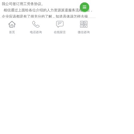
我公司签订用工劳务协议。
相信通过上面给各位介绍的人力资源派遣服务流程之后，
企业应该都是有了很充分的了解，知道具体该怎样去操
作，这里也提醒要找个正规的人力资源公司合作。
西咸新区人力资源外包多少钱？西咸新区劳务派遣报价？
首页
电话咨询
在线留言
微信咨询
西咸新区劳务外包好不好？陕西金伯乐人力资源有限公司
专业西咸新区人力资源外包,西咸新区劳务派遣,西咸新区劳
务外包,西咸新区社保代缴,的公司
相关标签：
人力资源派遣服务
,
劳务派遣
,
社保代缴
,
上一条：
西咸新区人力资源外包服务的这几项服务你知道
几个
下一条：
使用西咸新区劳务外包需要注意的问题你知道哪
些
365系统